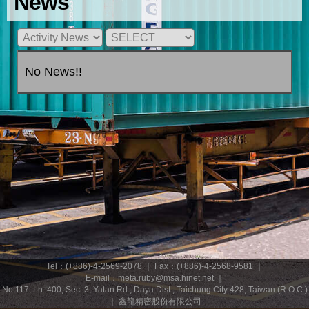
News
No News!!
Tel：(+886)-4-2569-2078
｜
Fax：(+886)-4-2568-9581
｜
E-mail：meta.ruby@msa.hinet.net
｜
No.117, Ln. 400, Sec. 3, Yatan Rd., Daya Dist., Taichung City 428, Taiwan (R.O.C.)
｜
鑫龍精密股份有限公司